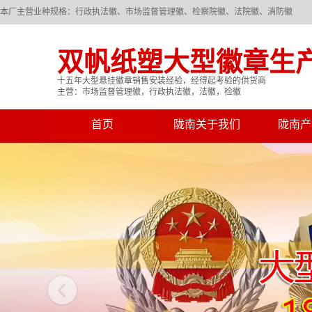
本厂主营业种规格：行政执法徽、市场监督管理徽、检察院徽、法院徽、消防徽
双帆纸塑大型徽章生
十五年大型悬挂徽章销售安装经验，经得起考验的供货商
主营：市场监督管理徽，行政执法徽，法徽，检徽
首页
陇南关于我们
陇南产