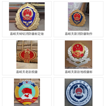
嘉峪关铸铝消防徽标定做
嘉峪关新消防徽制作
嘉峪关老款税徽
嘉峪关新款地税徽标