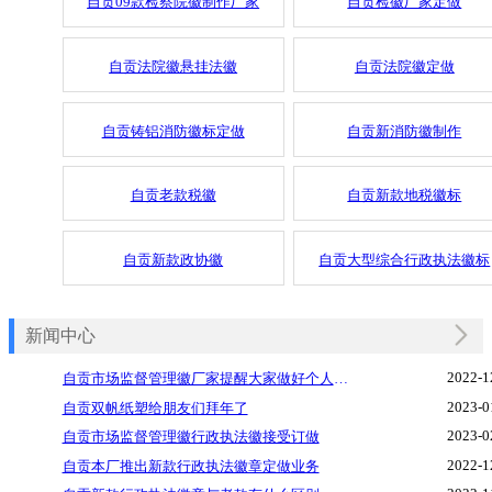
自贡09款检察院徽制作厂家
自贡检徽厂家定做
自贡法院徽悬挂法徽
自贡法院徽定做
自贡铸铝消防徽标定做
自贡新消防徽制作
自贡老款税徽
自贡新款地税徽标
自贡新款政协徽
自贡大型综合行政执法徽标
新闻中心
2022-1
自贡市场监督管理徽厂家提醒大家做好个人防护
2023-0
自贡双帆纸塑给朋友们拜年了
2023-0
自贡市场监督管理徽行政执法徽接受订做
2022-1
自贡本厂推出新款行政执法徽章定做业务