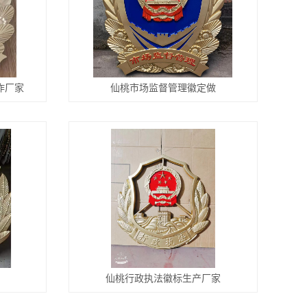
作厂家
仙桃市场监督管理徽定做
仙桃行政执法徽标生产厂家