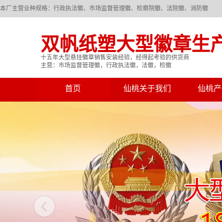
本厂主营业种规格：行政执法徽、市场监督管理徽、检察院徽、法院徽、消防徽
双帆纸塑大型徽章生
十五年大型悬挂徽章销售安装经验，经得起考验的供货商
主营：市场监督管理徽，行政执法徽，法徽，检徽
首页
仙桃关于我们
仙桃产