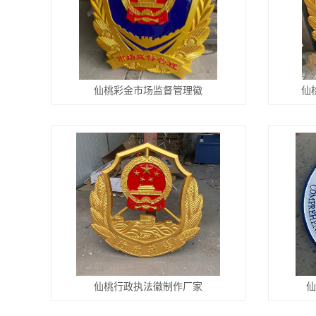
仙桃彩金市场监督管理徽
仙
仙桃行政执法徽制作厂家
仙