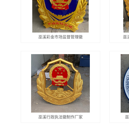
巫溪彩金市场监督管理徽
巫
巫溪行政执法徽制作厂家
巫