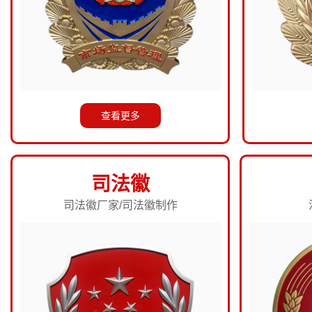
查看更多
司法徽
司法徽厂家/司法徽制作