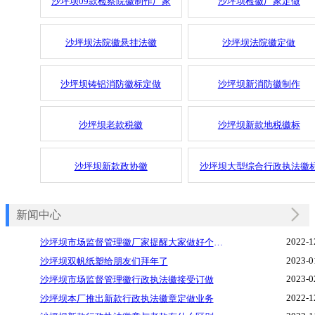
沙坪坝09款检察院徽制作厂家
沙坪坝检徽厂家定做
沙坪坝法院徽悬挂法徽
沙坪坝法院徽定做
沙坪坝铸铝消防徽标定做
沙坪坝新消防徽制作
沙坪坝老款税徽
沙坪坝新款地税徽标
沙坪坝新款政协徽
沙坪坝大型综合行政执法徽
新闻中心
2022-1
沙坪坝市场监督管理徽厂家提醒大家做好个人防护
2023-0
沙坪坝双帆纸塑给朋友们拜年了
2023-0
沙坪坝市场监督管理徽行政执法徽接受订做
2022-1
沙坪坝本厂推出新款行政执法徽章定做业务