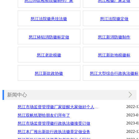
怒江09款检察院徽制作厂家
怒江检徽厂家定做
怒江法院徽悬挂法徽
怒江法院徽定做
怒江铸铝消防徽标定做
怒江新消防徽制作
怒江老款税徽
怒江新款地税徽标
怒江新款政协徽
怒江大型综合行政执法徽标
新闻中心
2022-1
怒江市场监督管理徽厂家提醒大家做好个人防护
2023-0
怒江双帆纸塑给朋友们拜年了
2023-0
怒江市场监督管理徽行政执法徽接受订做
2022-1
怒江本厂推出新款行政执法徽章定做业务