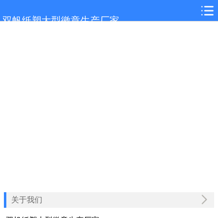
网站首页
双帆纸塑大型徽章生产厂家
怒江关于我们
怒江产品展示
怒江新闻中心
怒江客户案例
怒江联系我们
关于我们