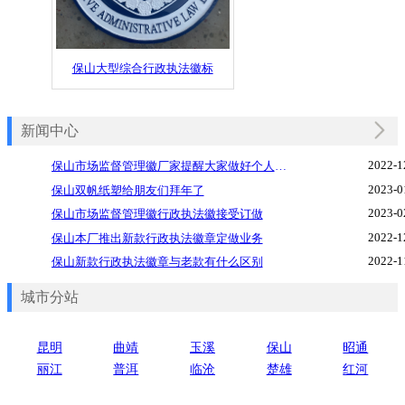
保山大型综合行政执法徽标
新闻中心
2022-1
保山市场监督管理徽厂家提醒大家做好个人防护
2023-0
保山双帆纸塑给朋友们拜年了
2023-0
保山市场监督管理徽行政执法徽接受订做
2022-1
保山本厂推出新款行政执法徽章定做业务
2022-1
保山新款行政执法徽章与老款有什么区别
城市分站
昆明
曲靖
玉溪
保山
昭通
丽江
普洱
临沧
楚雄
红河