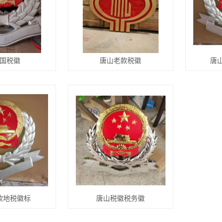
国税徽
唐山老款税徽
唐
款地税徽标
唐山税徽税务徽