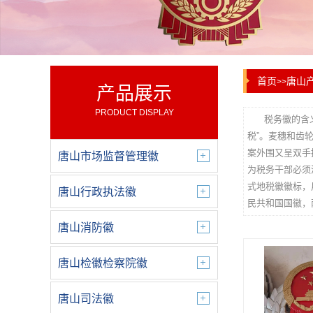
首页
唐山
>>
产品展示
PRODUCT DISPLAY
税务徽的含
税”。麦穗和齿
案外围又呈双手
唐山市场监督管理徽
为税务干部必须
式地税徽徽标，
唐山行政执法徽
民共和国国徽，
唐山消防徽
唐山检徽检察院徽
唐山司法徽