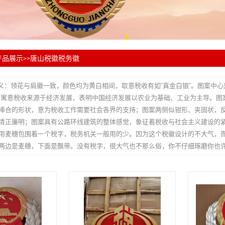
产品展示
唐山税徽税务徽
>>
义：领花与肩徽一致，颜色均为黄白相间，取意税收有如“真金白银”。图案中心是
轮寓意税收来源于经济发展，表明中国经济发展以农业为基础、工业为主导。图
捧合的形状，意为税收工作需要社会各界的支持；图案两侧似钳形、夹固状，
清正廉明；图案具有公路环线建筑的整体感觉，象征着税收与社会主义建设的
用麦穗包围着一个税字，税务机关一般用的少。因为这个税徽设计的不大气，
两边是麦穗，下面是飘带。没有税字，很大气也不那么俗，你不仔细琢磨你也