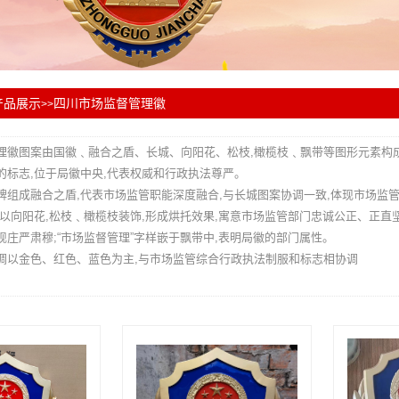
产品展示
四川市场监督管理徽
>>
理徽
图案由国徽﹑融合之盾、长城、向阳花、松枝,橄榄枝﹑飘带等图形元素构成
的标志,位于局徽中央,代表权威和行政执法尊严。
牌组成融合之盾,代表市场监管职能深度融合,与长城图案协调一致,体现市场监
围以向阳花,松枝﹑橄榄枝装饰,形成烘托效果,寓意市场监管部门忠诚公正、正
现庄严肃穆;“市场监督管理”字样嵌于飘带中,表明局徽的部门属性。
调以金色、红色、蓝色为主,与市场监管综合行政执法制服和标志相协调