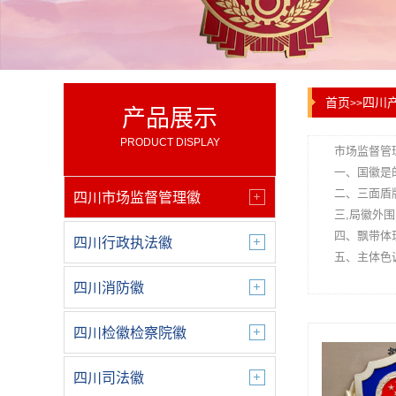
首页
四川
>>
产品展示
PRODUCT DISPLAY
市场监督管
一、国徽是
二、三面盾
四川市场监督管理徽
三,局徽外
四、飘带体
四川行政执法徽
五、主体色
四川消防徽
四川检徽检察院徽
四川司法徽