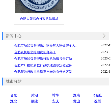
合肥大型综合行政执法徽标
新闻中心
2022-1
合肥市场监督管理徽厂家提醒大家做好个人防护
2023-0
合肥双帆纸塑给朋友们拜年了
2023-0
合肥市场监督管理徽行政执法徽接受订做
2022-1
合肥本厂推出新款行政执法徽章定做业务
2022-1
合肥新款行政执法徽章与老款有什么区别
城市分站
合肥
芜湖
蚌埠
淮南
马鞍山
淮北
铜陵
安庆
黄山
滁州