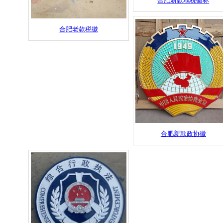
合肥新款地税徽标
合肥老款税徽
合肥新款政协徽