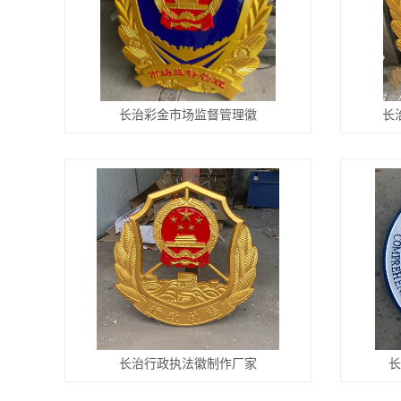
长治彩金市场监督管理徽
长
长治行政执法徽制作厂家
长