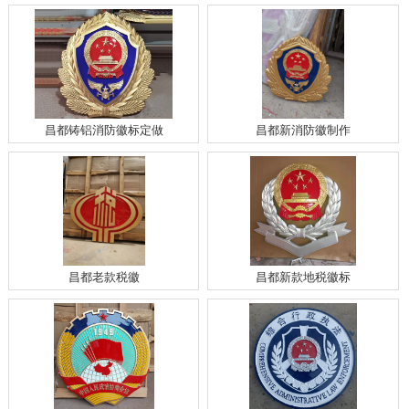
昌都铸铝消防徽标定做
昌都新消防徽制作
昌都老款税徽
昌都新款地税徽标