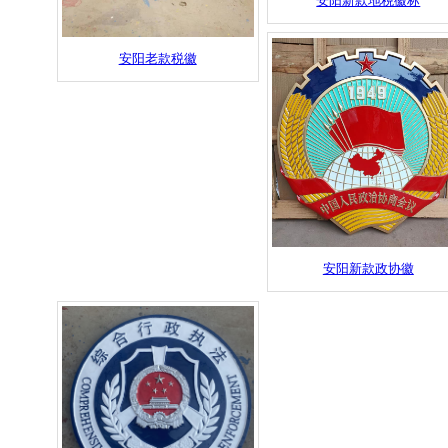
安阳新款地税徽标
安阳老款税徽
安阳新款政协徽