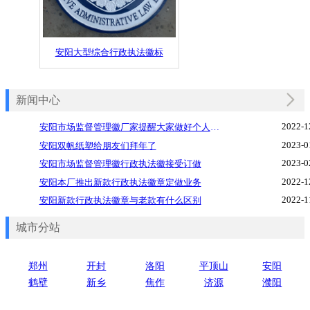
安阳大型综合行政执法徽标
新闻中心
2022-1
安阳市场监督管理徽厂家提醒大家做好个人防护
2023-0
安阳双帆纸塑给朋友们拜年了
2023-0
安阳市场监督管理徽行政执法徽接受订做
2022-1
安阳本厂推出新款行政执法徽章定做业务
2022-1
安阳新款行政执法徽章与老款有什么区别
城市分站
郑州
开封
洛阳
平顶山
安阳
鹤壁
新乡
焦作
济源
濮阳