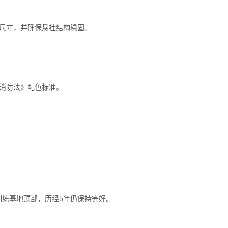
适尺寸，并确保悬挂结构稳固。
消防法》配色标准。
训练基地顶部，历经5年仍保持完好。