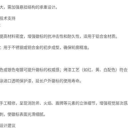
大，需加强悬挂结构的承重设计。
技术支持
术
提高材料密度，增强徽标的抗冲击性和耐久性，适用于铝合金材质。
：用于不锈钢或铜合金的初步成型，确保轮廓精准。
色或银色电镀可提升徽标的权威感；烤漆工艺（如红、黄、白配色）符合
涂进口透明保护漆，延长户外徽标的使用寿命。
手工精修，呈现消防斧、火焰、盾牌等元素的立体细节，增强视觉层次感
刺，使徽标表面光滑细腻。
设计建议