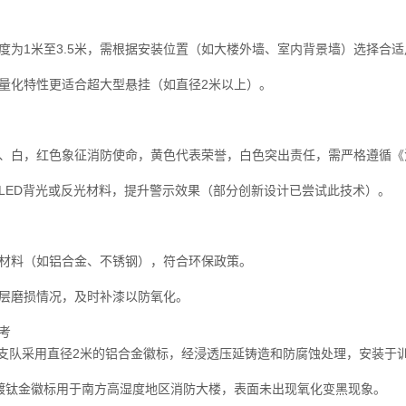
度为1米至3.5米，需根据安装位置（如大楼外墙、室内背景墙）选择合
量化特性更适合超大型悬挂（如直径2米以上）。
、白，红色象征消防使命，黄色代表荣誉，白色突出责任，需严格遵循《
LED背光或反光材料，提升警示效果（部分创新设计已尝试此技术）。
材料（如铝合金、不锈钢），符合环保政策。
层磨损情况，及时补漆以防氧化。
考
支队采用直径2米的铝合金徽标，经浸透压延铸造和防腐蚀处理，安装于
镀钛金徽标用于南方高湿度地区消防大楼，表面未出现氧化变黑现象。